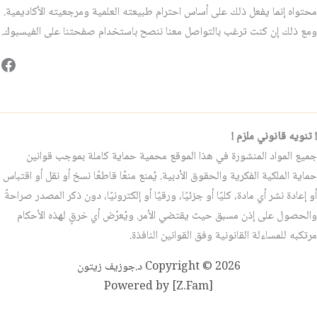
محتواه إنما يفعل ذلك على أساس احترام طبيعته العلمية ومرجعيته الأكاديمية.
ومع ذلك إن كنت ترغب بالتواصل معنا ننصح باستخدام صفحتنا على الفيسبوك.
فيس
! تنويه قانوني ملزم !
جميع المواد المنشورة في هذا الموقع محمية حماية كاملة بموجب قوانين
حماية الملكية الفكرية والحقوق الأدبية. يُمنع منعًا قاطعًا نسخ أو نقل أو اقتباس
أو إعادة نشر أي مادة، كليًا أو جزئيًا، ورقيًا أو إلكترونيًا، دون ذكر المصدر صراحةً
والحصول على إذن مسبق حيث يقتضي الأمر. ويُعرّض أي خرقٍ لهذه الأحكام
مرتكبه للمساءلة القانونية وفق القوانين النافذة.
Copyright © 2026 د.جوزيف زيتون
Powered by [Z.Fam]