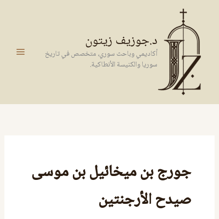
خطي
لى
لمحتوى
د.جوزيف زيتون
أكاديمي وباحث سوري، متخصص في تاريخ
سوريا والكنيسة الأنطاكية.
جورج بن ميخائيل بن موسى
صيدح الأرجنتين