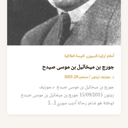
,
أعلام ارثوذكسيون
كنيسة انطاكية
جورج بن ميخائيل بن موسى صيدح
د. جوزيف زيتون
/
سبتمبر 29, 2023
جورج بن ميخائيل بن موسى صيدح د.جوزيف
زيتون 15/09/2015 جورج بن ميخائيل بن موسى صيدح
توطئة هو شاعر رحالة أديب سوري […]