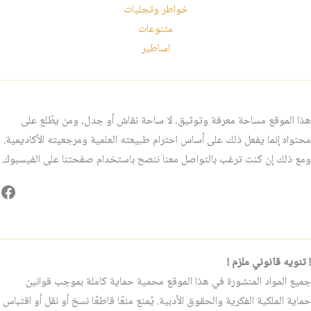
خواطر وتجليات
متنوعات
اساطير
هذا الموقع مساحة معرفة وتوثيق، لا ساحة نقاش أو جدل، ومن يطّلع على
محتواه إنما يفعل ذلك على أساس احترام طبيعته العلمية ومرجعيته الأكاديمية.
ومع ذلك إن كنت ترغب بالتواصل معنا ننصح باستخدام صفحتنا على الفيسبوك.
فيس
! تنويه قانوني ملزم !
جميع المواد المنشورة في هذا الموقع محمية حماية كاملة بموجب قوانين
حماية الملكية الفكرية والحقوق الأدبية. يُمنع منعًا قاطعًا نسخ أو نقل أو اقتباس