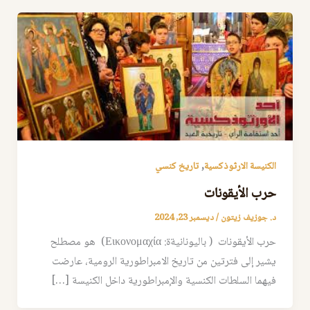
,
الكنيسة الارثوذكسية
تاريخ كنسي
حرب الأيقونات
د. جوزيف زيتون
/
ديسمبر 23, 2024
حرب الأيقونات ( باليونانيةة: Εικονομαχία)‏ هو مصطلح
يشير إلى فترتين من تاريخ الامبراطورية الرومية، عارضت
فيهما السلطات الكنسية والإمبراطورية داخل الكنيسة […]