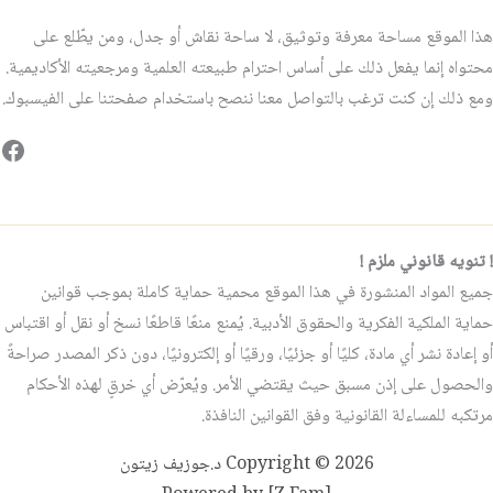
هذا الموقع مساحة معرفة وتوثيق، لا ساحة نقاش أو جدل، ومن يطّلع على
محتواه إنما يفعل ذلك على أساس احترام طبيعته العلمية ومرجعيته الأكاديمية.
ومع ذلك إن كنت ترغب بالتواصل معنا ننصح باستخدام صفحتنا على الفيسبوك.
فيس
! تنويه قانوني ملزم !
جميع المواد المنشورة في هذا الموقع محمية حماية كاملة بموجب قوانين
حماية الملكية الفكرية والحقوق الأدبية. يُمنع منعًا قاطعًا نسخ أو نقل أو اقتباس
أو إعادة نشر أي مادة، كليًا أو جزئيًا، ورقيًا أو إلكترونيًا، دون ذكر المصدر صراحةً
والحصول على إذن مسبق حيث يقتضي الأمر. ويُعرّض أي خرقٍ لهذه الأحكام
مرتكبه للمساءلة القانونية وفق القوانين النافذة.
Copyright © 2026 د.جوزيف زيتون