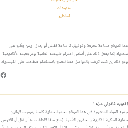
خواطر وتجليات
متنوعات
اساطير
هذا الموقع مساحة معرفة وتوثيق، لا ساحة نقاش أو جدل، ومن يطّلع على
محتواه إنما يفعل ذلك على أساس احترام طبيعته العلمية ومرجعيته الأكاديمية.
ومع ذلك إن كنت ترغب بالتواصل معنا ننصح باستخدام صفحتنا على الفيسبوك.
فيس
! تنويه قانوني ملزم !
جميع المواد المنشورة في هذا الموقع محمية حماية كاملة بموجب قوانين
حماية الملكية الفكرية والحقوق الأدبية. يُمنع منعًا قاطعًا نسخ أو نقل أو اقتباس