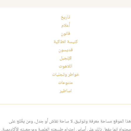
تاريخ
أعلام
قانون
كنيسة انطاكية
قديسون
الإنجيل
اللاهوت
خواطر وتجليات
متنوعات
اساطير
هذا الموقع مساحة معرفة وتوثيق، لا ساحة نقاش أو جدل، ومن يطّلع على
محتواه إنما يفعل ذلك على أساس احترام طبيعته العلمية ومرجعيته الأكاديمية.