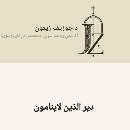
خطي
لى
لمحتوى
د.جوزيف زيتون
أكاديمي وباحث سوري، متخصص في تاريخ سوريا وال
دير الذين لاينامون