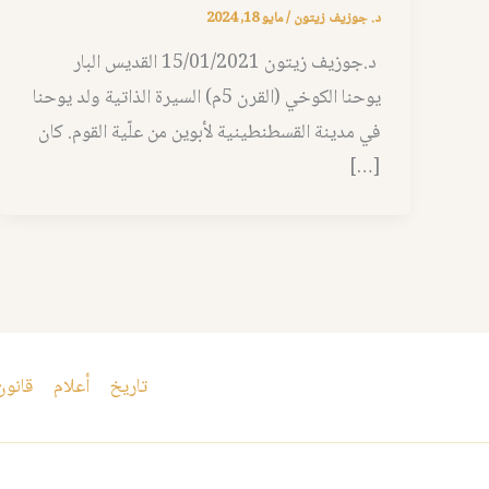
د. جوزيف زيتون
/
مايو 18, 2024
د.جوزيف زيتون 15/01/2021 القديس البار
يوحنا الكوخي (القرن 5م) السيرة الذاتية ولد يوحنا
في مدينة القسطنطينية لأبوين من علّية القوم. كان
[…]
تاريخ
أعلام
قانون