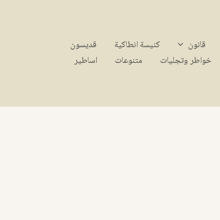
قانون
كنيسة انطاكية
قديسون
خواطر وتجليات
متنوعات
اساطير