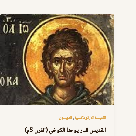
,
الكنيسة الارثوذكسية
قديسون
القديس البار يوحنا الكوخي (القرن 5م)