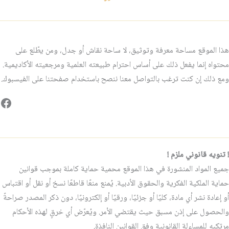
هذا الموقع مساحة معرفة وتوثيق، لا ساحة نقاش أو جدل، ومن يطّلع على
محتواه إنما يفعل ذلك على أساس احترام طبيعته العلمية ومرجعيته الأكاديمية.
ومع ذلك إن كنت ترغب بالتواصل معنا ننصح باستخدام صفحتنا على الفيسبوك.
فيس
! تنويه قانوني ملزم !
جميع المواد المنشورة في هذا الموقع محمية حماية كاملة بموجب قوانين
حماية الملكية الفكرية والحقوق الأدبية. يُمنع منعًا قاطعًا نسخ أو نقل أو اقتباس
أو إعادة نشر أي مادة، كليًا أو جزئيًا، ورقيًا أو إلكترونيًا، دون ذكر المصدر صراحةً
والحصول على إذن مسبق حيث يقتضي الأمر. ويُعرّض أي خرقٍ لهذه الأحكام
مرتكبه للمساءلة القانونية وفق القوانين النافذة.