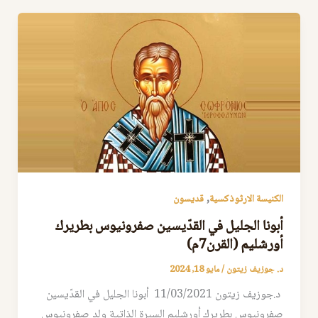
,
الكنيسة الارثوذكسية
قديسون
أبونا الجليل في القدّيسين صفرونيوس بطريرك
أورشليم ‏‏(القرن7م‎(‎
د. جوزيف زيتون
/
مايو 18, 2024
د.جوزيف زيتون 11/03/2021 أبونا الجليل في القدّيسين
صفرونيوس بطريرك أورشليم السيرة الذاتية ولد صفرونيوس