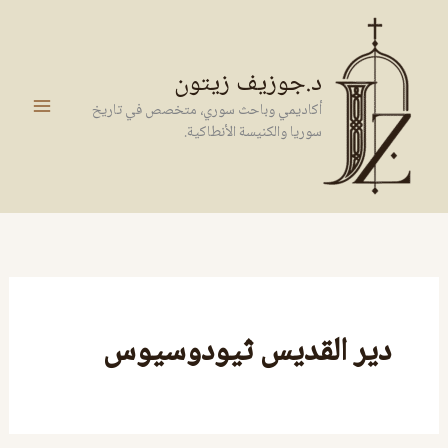
خطي
لى
لمحتوى
د.جوزيف زيتون
أكاديمي وباحث سوري، متخصص في تاريخ
سوريا والكنيسة الأنطاكية.
دير القديس ثيودوسيوس