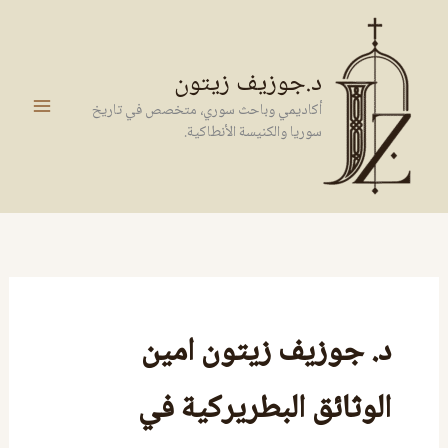
خطي
لى
لمحتوى
د.جوزيف زيتون
أكاديمي وباحث سوري، متخصص في تاريخ
سوريا والكنيسة الأنطاكية.
د. جوزيف زيتون امين
الوثائق البطريركية في