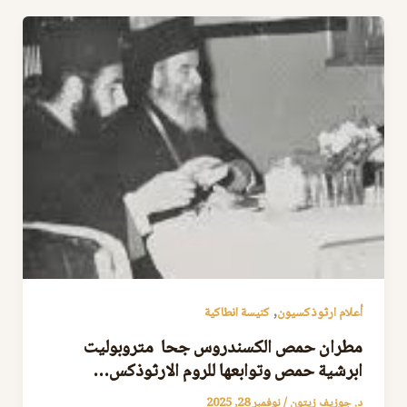
,
أعلام ارثوذكسيون
كنيسة انطاكية
مطران حمص الكسندروس جحا متروبوليت
ابرشية حمص وتوابعها للروم الارثوذكس…
د. جوزيف زيتون
/
نوفمبر 28, 2025