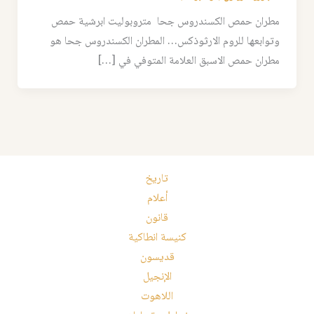
مطران حمص الكسندروس جحا متروبوليت ابرشية حمص
وتوابعها للروم الارثوذكس… المطران الكسندروس جحا هو
مطران حمص الاسبق العلامة المتوفي في […]
تاريخ
أعلام
قانون
كنيسة انطاكية
قديسون
الإنجيل
اللاهوت