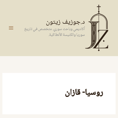
خطي
لى
لمحتوى
د.جوزيف زيتون
أكاديمي وباحث سوري، متخصص في تاريخ
سوريا والكنيسة الأنطاكية.
روسيا- قازان