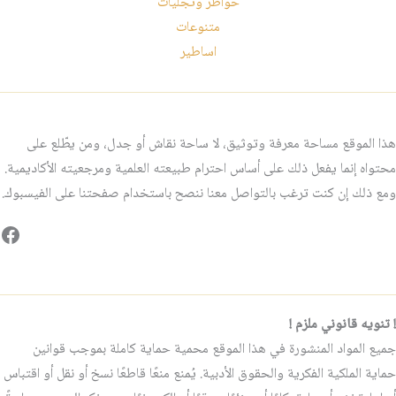
خواطر وتجليات
متنوعات
اساطير
هذا الموقع مساحة معرفة وتوثيق، لا ساحة نقاش أو جدل، ومن يطّلع على
محتواه إنما يفعل ذلك على أساس احترام طبيعته العلمية ومرجعيته الأكاديمية.
ومع ذلك إن كنت ترغب بالتواصل معنا ننصح باستخدام صفحتنا على الفيسبوك.
فيس
! تنويه قانوني ملزم !
جميع المواد المنشورة في هذا الموقع محمية حماية كاملة بموجب قوانين
حماية الملكية الفكرية والحقوق الأدبية. يُمنع منعًا قاطعًا نسخ أو نقل أو اقتباس