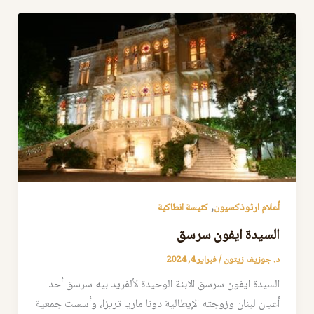
,
أعلام ارثوذكسيون
كنيسة انطاكية
السيدة ايفون سرسق
د. جوزيف زيتون
/
فبراير 4, 2024
السيدة ايفون سرسق الابنة الوحيدة لألفريد بيه سرسق أحد
أعيان لبنان وزوجته الإيطالية دونا ماريا تريزا، وأسست جمعية