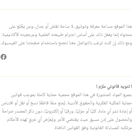
هذا الموقع مساحة معرفة وتوثيق، لا ساحة نقاش أو جدل، ومن يطّلع على
محتواه إنما يفعل ذلك على أساس احترام طبيعته العلمية ومرجعيته الأكاديمية.
ومع ذلك إن كنت ترغب بالتواصل معنا ننصح باستخدام صفحتنا على الفيسبوك.
فيس
! تنويه قانوني ملزم !
جميع المواد المنشورة في هذا الموقع محمية حماية كاملة بموجب قوانين
حماية الملكية الفكرية والحقوق الأدبية. يُمنع منعًا قاطعًا نسخ أو نقل أو اقتباس
أو إعادة نشر أي مادة، كليًا أو جزئيًا، ورقيًا أو إلكترونيًا، دون ذكر المصدر صراحةً
والحصول على إذن مسبق حيث يقتضي الأمر. ويُعرّض أي خرقٍ لهذه الأحكام
مرتكبه للمساءلة القانونية وفق القوانين النافذة.