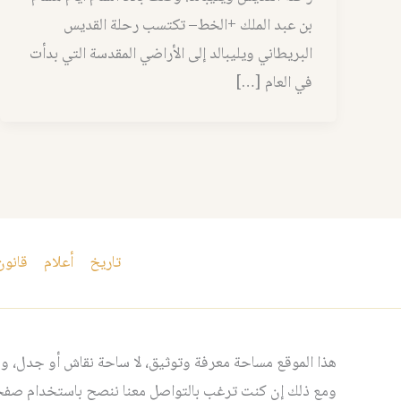
بن عبد الملك +الخط– تكتسب رحلة القديس
البريطاني ويليبالد إلى الأراضي المقدسة التي بدأت
في العام […]
تاريخ
أعلام
قانون
هذا الموقع مساحة معرفة وتوثيق، لا ساحة نقاش أو جدل، ومن
ومع ذلك إن كنت ترغب بالتواصل معنا ننصح باستخدام صفحت