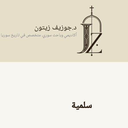
خطي
لى
لمحتوى
د.جوزيف زيتون
أكاديمي وباحث سوري، متخصص في تاريخ سوريا وال
سلمية