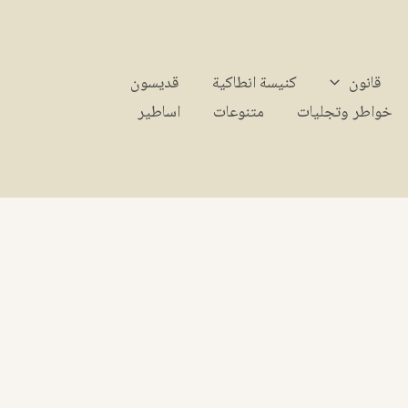
قانون
كنيسة انطاكية
قديسون
خواطر وتجليات
متنوعات
اساطير