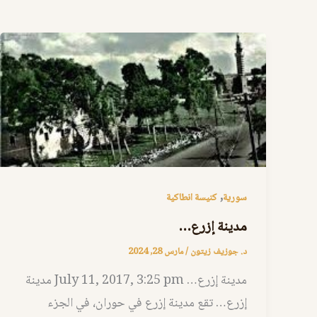
,
سورية
كنيسة انطاكية
مدينة إزرع…
د. جوزيف زيتون
/
مارس 28, 2024
مدينة إزرع… July 11, 2017, 3:25 pm مدينة
إزرع… تقع مدينة إزرع في حوران، في الجزء