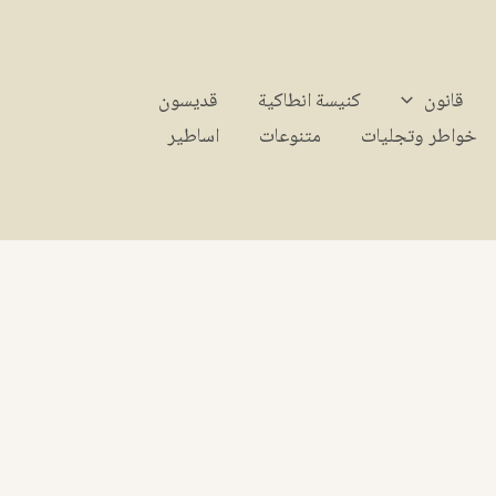
قانون
كنيسة انطاكية
قديسون
خواطر وتجليات
متنوعات
اساطير