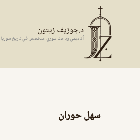
خطي
لى
لمحتوى
د.جوزيف زيتون
أكاديمي وباحث سوري، متخصص في تاريخ سوريا وال
سهل حوران