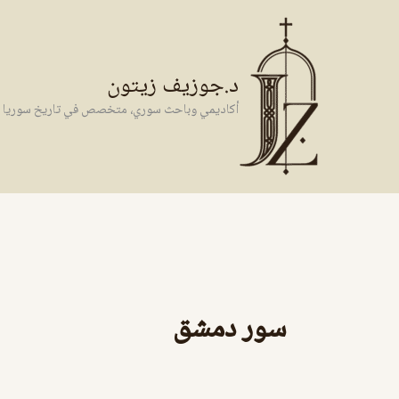
خطي
لى
لمحتوى
د.جوزيف زيتون
أكاديمي وباحث سوري، متخصص في تاريخ سوريا وال
سور دمشق