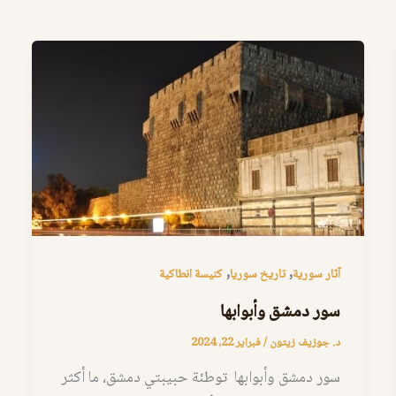
,
,
آثار سورية
تاريخ سوريا
كنيسة انطاكية
سور دمشق وأبوابها
د. جوزيف زيتون
/
فبراير 22, 2024
سور دمشق وأبوابها توطئة حبيبتي دمشق، ما أكثر