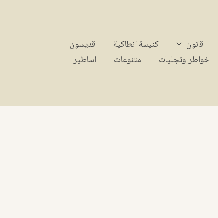
قانون
كنيسة انطاكية
قديسون
خواطر وتجليات
متنوعات
اساطير