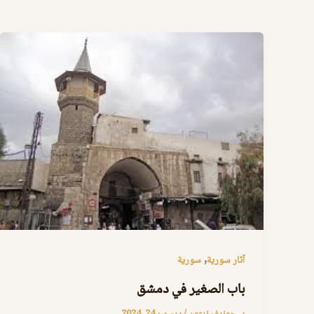
,
آثار سورية
سورية
باب الصغير في دمشق
د. جوزيف زيتون
/
ديسمبر 24, 2024