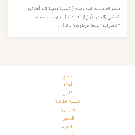
تنصُّر العرب…د. اسد رستم ( كنيسة مدينة الله أنطاكية
العظمى (الجزء الأول): ٣٤–٦٣٤م) وجهة نظر مسيحية
“النصرانية” بدعة هرطوقية ساد […]
تاريخ
أعلام
قانون
كنيسة انطاكية
قديسون
الإنجيل
اللاهوت