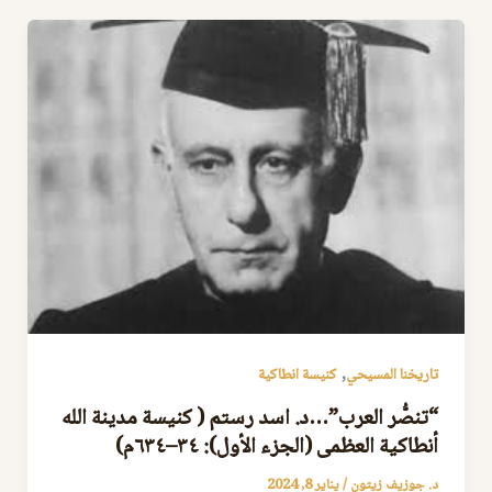
,
تاريخنا المسيحي
كنيسة انطاكية
“تنصُّر العرب”…د. اسد رستم ( كنيسة مدينة الله
أنطاكية العظمى (الجزء الأول): ٣٤–٦٣٤م)
د. جوزيف زيتون
/
يناير 8, 2024