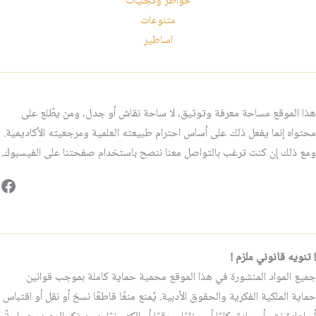
خواطر وتجليات
متنوعات
اساطير
هذا الموقع مساحة معرفة وتوثيق، لا ساحة نقاش أو جدل، ومن يطّلع على
محتواه إنما يفعل ذلك على أساس احترام طبيعته العلمية ومرجعيته الأكاديمية.
ومع ذلك إن كنت ترغب بالتواصل معنا ننصح باستخدام صفحتنا على الفيسبوك.
فيس
! تنويه قانوني ملزم !
جميع المواد المنشورة في هذا الموقع محمية حماية كاملة بموجب قوانين
حماية الملكية الفكرية والحقوق الأدبية. يُمنع منعًا قاطعًا نسخ أو نقل أو اقتباس