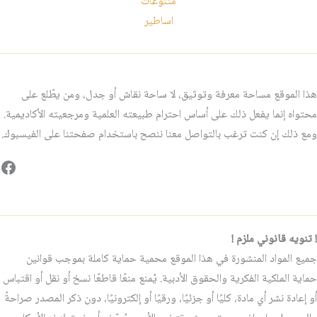
متنوعات
اساطير
هذا الموقع مساحة معرفة وتوثيق، لا ساحة نقاش أو جدل، ومن يطّلع على
محتواه إنما يفعل ذلك على أساس احترام طبيعته العلمية ومرجعيته الأكاديمية.
ومع ذلك إن كنت ترغب بالتواصل معنا ننصح باستخدام صفحتنا على الفيسبوك.
فيس
! تنويه قانوني ملزم !
جميع المواد المنشورة في هذا الموقع محمية حماية كاملة بموجب قوانين
حماية الملكية الفكرية والحقوق الأدبية. يُمنع منعًا قاطعًا نسخ أو نقل أو اقتباس
أو إعادة نشر أي مادة، كليًا أو جزئيًا، ورقيًا أو إلكترونيًا، دون ذكر المصدر صراحةً