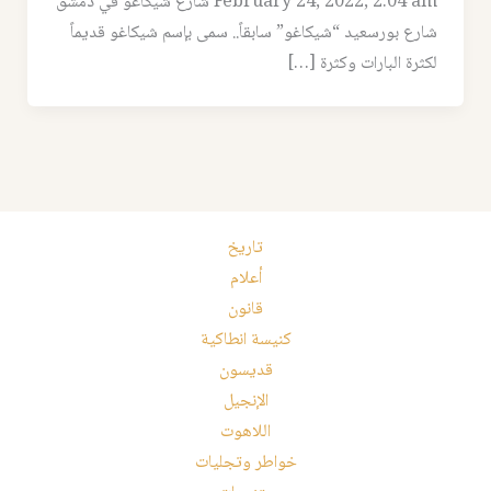
February 24, 2022, 2:04 am شارع شيكاغو في دمشق
شارع بورسعيد “شيكاغو” سابقاً.. سمى بإسم شيكاغو قديماً
لكثرة البارات وكثرة […]
تاريخ
أعلام
قانون
كنيسة انطاكية
قديسون
الإنجيل
اللاهوت
خواطر وتجليات