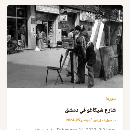
سورية
شارع شيكاغو في دمشق
د. جوزيف زيتون
/
نوفمبر 25, 2024