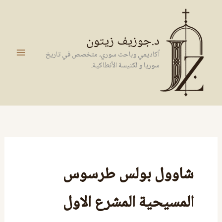
خطي
لى
لمحتوى
د.جوزيف زيتون
أكاديمي وباحث سوري، متخصص في تاريخ
سوريا والكنيسة الأنطاكية.
شاوول بولس طرسوس
المسيحية المشرع الاول