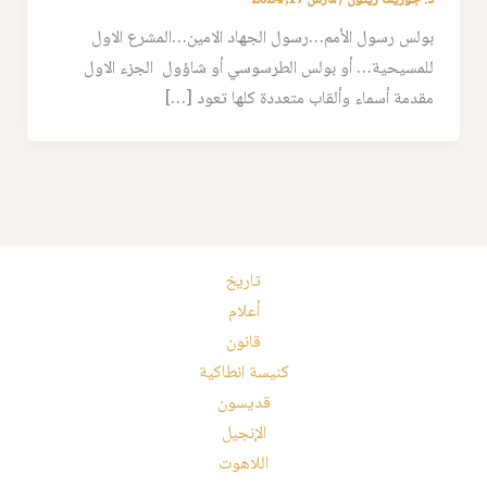
د. جوزيف زيتون
/
مارس 17, 2024
بولس رسول الأمم…رسول الجهاد الامين…المشرع الاول
للمسيحية… أو بولس الطرسوسي أو شاؤول الجزء الاول
مقدمة أسماء وألقاب متعددة كلها تعود […]
تاريخ
أعلام
قانون
كنيسة انطاكية
قديسون
الإنجيل
اللاهوت