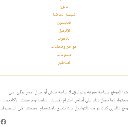
قانون
كنيسة انطاكية
قديسون
الإنجيل
اللاهوت
خواطر وتجليات
متنوعات
اساطير
هذا الموقع مساحة معرفة وتوثيق، لا ساحة نقاش أو جدل، ومن يطّلع على
محتواه إنما يفعل ذلك على أساس احترام طبيعته العلمية ومرجعيته الأكاديمية.
ومع ذلك إن كنت ترغب بالتواصل معنا ننصح باستخدام صفحتنا على الفيسبوك.
فيس