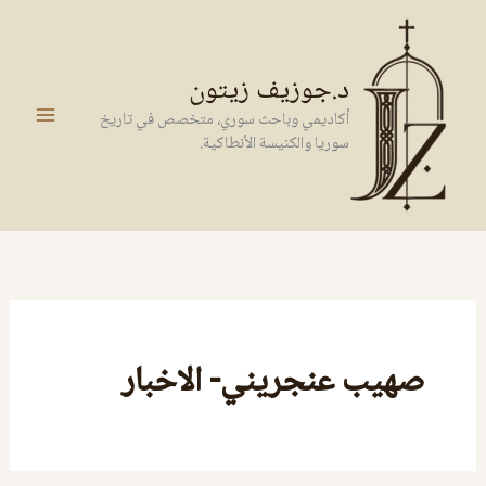
خطي
لى
لمحتوى
د.جوزيف زيتون
أكاديمي وباحث سوري، متخصص في تاريخ
سوريا والكنيسة الأنطاكية.
صهيب عنجريني- الاخبار