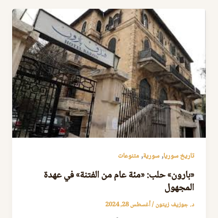
,
,
تاريخ سوريا
سورية
متنوعات
«بارون» حلب: «مئة عام من الفتنة» في عهدة
المجهول
د. جوزيف زيتون
/
أغسطس 28, 2024