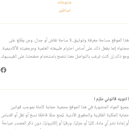
متنوعات
اساطير
هذا الموقع مساحة معرفة وتوثيق، لا ساحة نقاش أو جدل، ومن يطّلع على
محتواه إنما يفعل ذلك على أساس احترام طبيعته العلمية ومرجعيته الأكاديمية.
ومع ذلك إن كنت ترغب بالتواصل معنا ننصح باستخدام صفحتنا على الفيسبوك.
فيس
! تنويه قانوني ملزم !
جميع المواد المنشورة في هذا الموقع محمية حماية كاملة بموجب قوانين
حماية الملكية الفكرية والحقوق الأدبية. يُمنع منعًا قاطعًا نسخ أو نقل أو اقتباس
أو إعادة نشر أي مادة، كليًا أو جزئيًا، ورقيًا أو إلكترونيًا، دون ذكر المصدر صراحةً