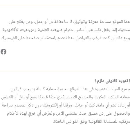
هذا الموقع مساحة معرفة وتوثيق، لا ساحة نقاش أو جدل، ومن يطّلع على
محتواه إنما يفعل ذلك على أساس احترام طبيعته العلمية ومرجعيته الأكاديمية.
ومع ذلك إن كنت ترغب بالتواصل معنا ننصح باستخدام صفحتنا على الفيسبوك.
فيس
! تنويه قانوني ملزم !
جميع المواد المنشورة في هذا الموقع محمية حماية كاملة بموجب قوانين
حماية الملكية الفكرية والحقوق الأدبية. يُمنع منعًا قاطعًا نسخ أو نقل أو اقتباس
أو إعادة نشر أي مادة، كليًا أو جزئيًا، ورقيًا أو إلكترونيًا، دون ذكر المصدر صراحةً
والحصول على إذن مسبق حيث يقتضي الأمر. ويُعرّض أي خرقٍ لهذه الأحكام
مرتكبه للمساءلة القانونية وفق القوانين النافذة.