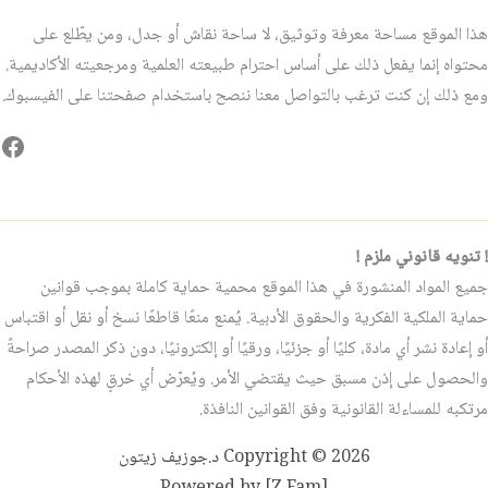
هذا الموقع مساحة معرفة وتوثيق، لا ساحة نقاش أو جدل، ومن يطّلع على
محتواه إنما يفعل ذلك على أساس احترام طبيعته العلمية ومرجعيته الأكاديمية.
ومع ذلك إن كنت ترغب بالتواصل معنا ننصح باستخدام صفحتنا على الفيسبوك.
فيس
! تنويه قانوني ملزم !
جميع المواد المنشورة في هذا الموقع محمية حماية كاملة بموجب قوانين
حماية الملكية الفكرية والحقوق الأدبية. يُمنع منعًا قاطعًا نسخ أو نقل أو اقتباس
أو إعادة نشر أي مادة، كليًا أو جزئيًا، ورقيًا أو إلكترونيًا، دون ذكر المصدر صراحةً
والحصول على إذن مسبق حيث يقتضي الأمر. ويُعرّض أي خرقٍ لهذه الأحكام
مرتكبه للمساءلة القانونية وفق القوانين النافذة.
Copyright © 2026 د.جوزيف زيتون