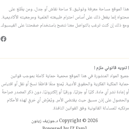
هذا الموقع مساحة معرفة وتوثيق، لا ساحة نقاش أو جدل، ومن يطّلع على
محتواه إنما يفعل ذلك على أساس احترام طبيعته العلمية ومرجعيته الأكاديمية.
ومع ذلك إن كنت ترغب بالتواصل معنا ننصح باستخدام صفحتنا على الفيسبوك.
فيس
! تنويه قانوني ملزم !
جميع المواد المنشورة في هذا الموقع محمية حماية كاملة بموجب قوانين
حماية الملكية الفكرية والحقوق الأدبية. يُمنع منعًا قاطعًا نسخ أو نقل أو اقتباس
أو إعادة نشر أي مادة، كليًا أو جزئيًا، ورقيًا أو إلكترونيًا، دون ذكر المصدر صراحةً
والحصول على إذن مسبق حيث يقتضي الأمر. ويُعرّض أي خرقٍ لهذه الأحكام
مرتكبه للمساءلة القانونية وفق القوانين النافذة.
Copyright © 2026 د.جوزيف زيتون