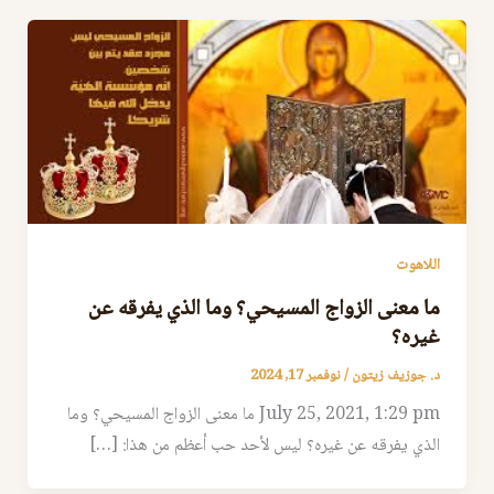
اللاهوت
‬غيره؟
د. جوزيف زيتون
/
نوفمبر 17, 2024
‬الذي‭ ‬يفرقه‭ ‬عن‭ ‬غيره؟ ليس لأحد حب أعظم من هذا: […]