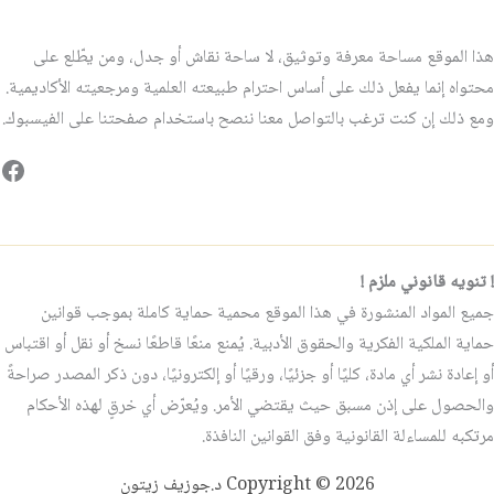
هذا الموقع مساحة معرفة وتوثيق، لا ساحة نقاش أو جدل، ومن يطّلع على
محتواه إنما يفعل ذلك على أساس احترام طبيعته العلمية ومرجعيته الأكاديمية.
ومع ذلك إن كنت ترغب بالتواصل معنا ننصح باستخدام صفحتنا على الفيسبوك.
فيس
! تنويه قانوني ملزم !
جميع المواد المنشورة في هذا الموقع محمية حماية كاملة بموجب قوانين
حماية الملكية الفكرية والحقوق الأدبية. يُمنع منعًا قاطعًا نسخ أو نقل أو اقتباس
أو إعادة نشر أي مادة، كليًا أو جزئيًا، ورقيًا أو إلكترونيًا، دون ذكر المصدر صراحةً
والحصول على إذن مسبق حيث يقتضي الأمر. ويُعرّض أي خرقٍ لهذه الأحكام
مرتكبه للمساءلة القانونية وفق القوانين النافذة.
Copyright © 2026 د.جوزيف زيتون