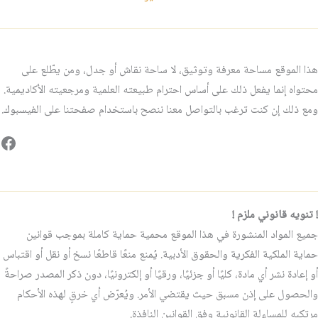
هذا الموقع مساحة معرفة وتوثيق، لا ساحة نقاش أو جدل، ومن يطّلع على
محتواه إنما يفعل ذلك على أساس احترام طبيعته العلمية ومرجعيته الأكاديمية.
ومع ذلك إن كنت ترغب بالتواصل معنا ننصح باستخدام صفحتنا على الفيسبوك.
فيس
! تنويه قانوني ملزم !
جميع المواد المنشورة في هذا الموقع محمية حماية كاملة بموجب قوانين
حماية الملكية الفكرية والحقوق الأدبية. يُمنع منعًا قاطعًا نسخ أو نقل أو اقتباس
أو إعادة نشر أي مادة، كليًا أو جزئيًا، ورقيًا أو إلكترونيًا، دون ذكر المصدر صراحةً
والحصول على إذن مسبق حيث يقتضي الأمر. ويُعرّض أي خرقٍ لهذه الأحكام
مرتكبه للمساءلة القانونية وفق القوانين النافذة.