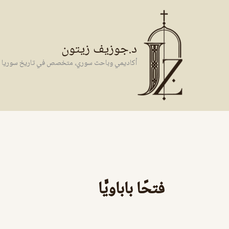
خطي
لى
لمحتوى
د.جوزيف زيتون
أكاديمي وباحث سوري، متخصص في تاريخ سوريا وال
فتحًا باباويًّا