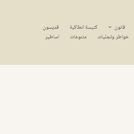
قانون
كنيسة انطاكية
قديسون
خواطر وتجليات
متنوعات
اساطير