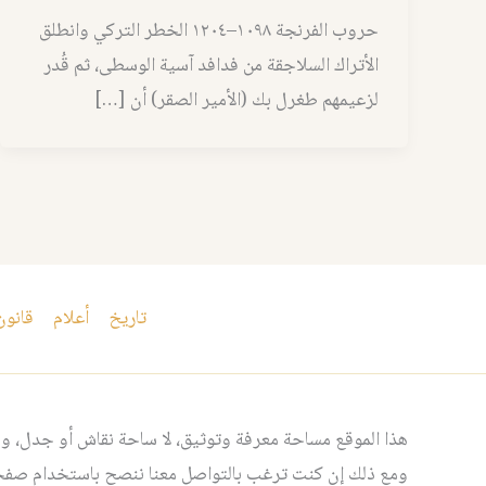
حروب الفرنجة ١٠٩٨–١٢٠٤ الخطر التركي وانطلق
الأتراك السلاجقة من فدافد آسية الوسطى، ثم قُدر
لزعيمهم طغرل بك (الأمير الصقر) أن […]
تاريخ
أعلام
قانون
هذا الموقع مساحة معرفة وتوثيق، لا ساحة نقاش أو جدل، ومن
ومع ذلك إن كنت ترغب بالتواصل معنا ننصح باستخدام صفحت