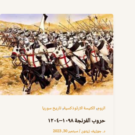
,
,
الروم
الكنيسة الارثوذكسية
تاريخ سوريا
حروب الفرنجة ١٠٩٨–١٢٠٤
د. جوزيف زيتون
/
سبتمبر 30, 2023