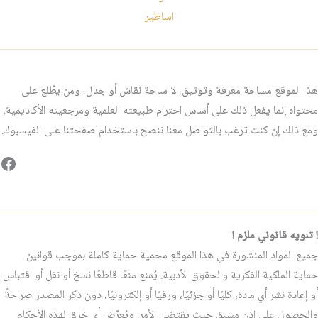
اساطير
هذا الموقع مساحة معرفة وتوثيق، لا ساحة نقاش أو جدل، ومن يطّلع على
محتواه إنما يفعل ذلك على أساس احترام طبيعته العلمية ومرجعيته الأكاديمية.
ومع ذلك إن كنت ترغب بالتواصل معنا ننصح باستخدام صفحتنا على الفيسبوك.
فيس
! تنويه قانوني ملزم !
جميع المواد المنشورة في هذا الموقع محمية حماية كاملة بموجب قوانين
حماية الملكية الفكرية والحقوق الأدبية. يُمنع منعًا قاطعًا نسخ أو نقل أو اقتباس
أو إعادة نشر أي مادة، كليًا أو جزئيًا، ورقيًا أو إلكترونيًا، دون ذكر المصدر صراحةً
والحصول على إذن مسبق حيث يقتضي الأمر. ويُعرّض أي خرقٍ لهذه الأحكام