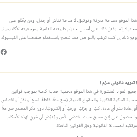
هذا الموقع مساحة معرفة وتوثيق، لا ساحة نقاش أو جدل، ومن يطّلع على
محتواه إنما يفعل ذلك على أساس احترام طبيعته العلمية ومرجعيته الأكاديمية.
ومع ذلك إن كنت ترغب بالتواصل معنا ننصح باستخدام صفحتنا على الفيسبوك.
فيس
! تنويه قانوني ملزم !
جميع المواد المنشورة في هذا الموقع محمية حماية كاملة بموجب قوانين
حماية الملكية الفكرية والحقوق الأدبية. يُمنع منعًا قاطعًا نسخ أو نقل أو اقتباس
أو إعادة نشر أي مادة، كليًا أو جزئيًا، ورقيًا أو إلكترونيًا، دون ذكر المصدر صراحةً
والحصول على إذن مسبق حيث يقتضي الأمر. ويُعرّض أي خرقٍ لهذه الأحكام
مرتكبه للمساءلة القانونية وفق القوانين النافذة.