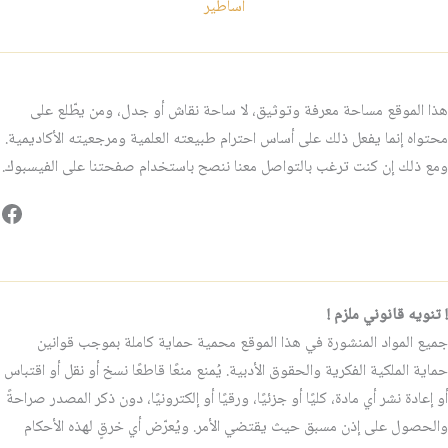
اساطير
هذا الموقع مساحة معرفة وتوثيق، لا ساحة نقاش أو جدل، ومن يطّلع على
محتواه إنما يفعل ذلك على أساس احترام طبيعته العلمية ومرجعيته الأكاديمية.
ومع ذلك إن كنت ترغب بالتواصل معنا ننصح باستخدام صفحتنا على الفيسبوك.
فيس
! تنويه قانوني ملزم !
جميع المواد المنشورة في هذا الموقع محمية حماية كاملة بموجب قوانين
حماية الملكية الفكرية والحقوق الأدبية. يُمنع منعًا قاطعًا نسخ أو نقل أو اقتباس
أو إعادة نشر أي مادة، كليًا أو جزئيًا، ورقيًا أو إلكترونيًا، دون ذكر المصدر صراحةً
والحصول على إذن مسبق حيث يقتضي الأمر. ويُعرّض أي خرقٍ لهذه الأحكام