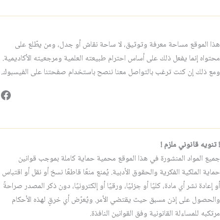
هذا الموقع مساحة معرفة وتوثيق، لا ساحة نقاش أو جدل، ومن يطّلع على
محتواه إنما يفعل ذلك على أساس احترام طبيعته العلمية ومرجعيته الأكاديمية.
ومع ذلك إن كنت ترغب بالتواصل معنا ننصح باستخدام صفحتنا على الفيسبوك.
فيس
! تنويه قانوني ملزم !
جميع المواد المنشورة في هذا الموقع محمية حماية كاملة بموجب قوانين
حماية الملكية الفكرية والحقوق الأدبية. يُمنع منعًا قاطعًا نسخ أو نقل أو اقتباس
أو إعادة نشر أي مادة، كليًا أو جزئيًا، ورقيًا أو إلكترونيًا، دون ذكر المصدر صراحةً
والحصول على إذن مسبق حيث يقتضي الأمر. ويُعرّض أي خرقٍ لهذه الأحكام
مرتكبه للمساءلة القانونية وفق القوانين النافذة.