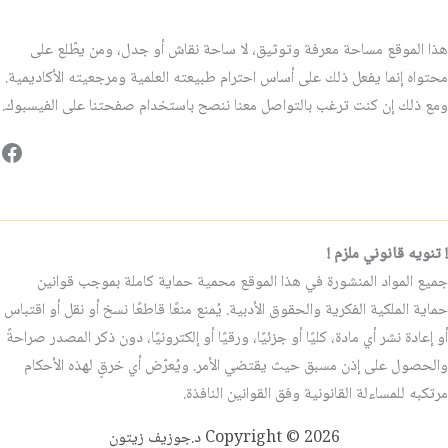
هذا الموقع مساحة معرفة وتوثيق، لا ساحة نقاش أو جدل، ومن يطّلع على
محتواه إنما يفعل ذلك على أساس احترام طبيعته العلمية ومرجعيته الأكاديمية.
ومع ذلك إن كنت ترغب بالتواصل معنا ننصح باستخدام صفحتنا على الفيسبوك.
فيس
! تنويه قانوني ملزم !
جميع المواد المنشورة في هذا الموقع محمية حماية كاملة بموجب قوانين
حماية الملكية الفكرية والحقوق الأدبية. يُمنع منعًا قاطعًا نسخ أو نقل أو اقتباس
أو إعادة نشر أي مادة، كليًا أو جزئيًا، ورقيًا أو إلكترونيًا، دون ذكر المصدر صراحةً
والحصول على إذن مسبق حيث يقتضي الأمر. ويُعرّض أي خرقٍ لهذه الأحكام
مرتكبه للمساءلة القانونية وفق القوانين النافذة.
Copyright © 2026 د.جوزيف زيتون