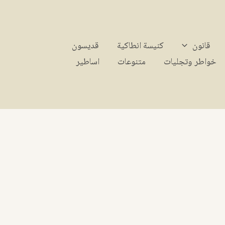
قانون
كنيسة انطاكية
قديسون
خواطر وتجليات
متنوعات
اساطير