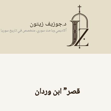
خطي
لى
لمحتوى
د.جوزيف زيتون
أكاديمي وباحث سوري، متخصص في تاريخ سوريا وال
قصر” ابن وردان