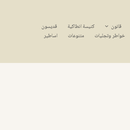
قانون
كنيسة انطاكية
قديسون
خواطر وتجليات
متنوعات
اساطير