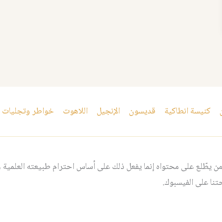
كنيسة انطاكية
قديسون
الإنجيل
اللاهوت
خواطر وتجليات
 يطّلع على محتواه إنما يفعل ذلك على أساس احترام طبيعته العلمية و
نا على الفيسبوك.