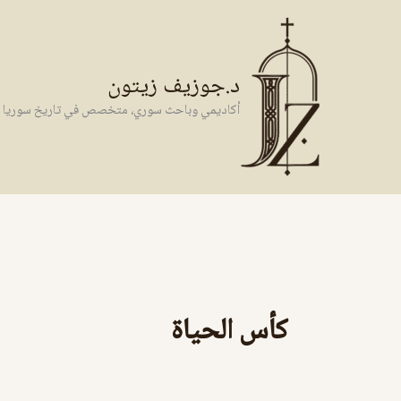
خطي
لى
لمحتوى
د.جوزيف زيتون
أكاديمي وباحث سوري، متخصص في تاريخ سوريا وال
كأس‭ ‬الحياة