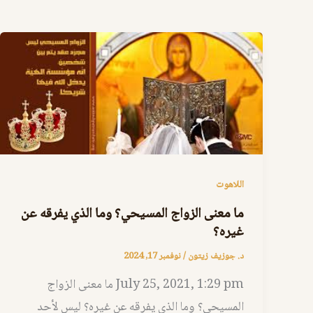
اللاهوت
‬غيره؟
د. جوزيف زيتون
/
نوفمبر 17, 2024
‬المسيحي؟‭ ‬وما‭ ‬الذي‭ ‬يفرقه‭ ‬عن‭ ‬غيره؟ ليس لأحد