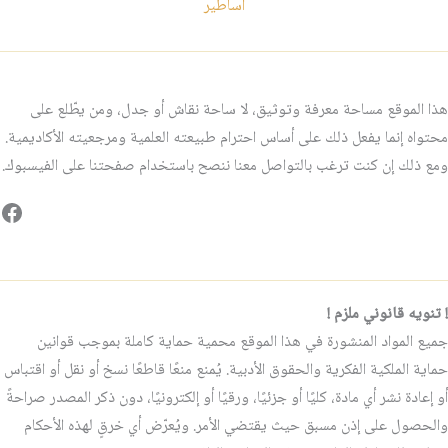
اساطير
هذا الموقع مساحة معرفة وتوثيق، لا ساحة نقاش أو جدل، ومن يطّلع على
محتواه إنما يفعل ذلك على أساس احترام طبيعته العلمية ومرجعيته الأكاديمية.
ومع ذلك إن كنت ترغب بالتواصل معنا ننصح باستخدام صفحتنا على الفيسبوك.
فيس
! تنويه قانوني ملزم !
جميع المواد المنشورة في هذا الموقع محمية حماية كاملة بموجب قوانين
حماية الملكية الفكرية والحقوق الأدبية. يُمنع منعًا قاطعًا نسخ أو نقل أو اقتباس
أو إعادة نشر أي مادة، كليًا أو جزئيًا، ورقيًا أو إلكترونيًا، دون ذكر المصدر صراحةً
والحصول على إذن مسبق حيث يقتضي الأمر. ويُعرّض أي خرقٍ لهذه الأحكام