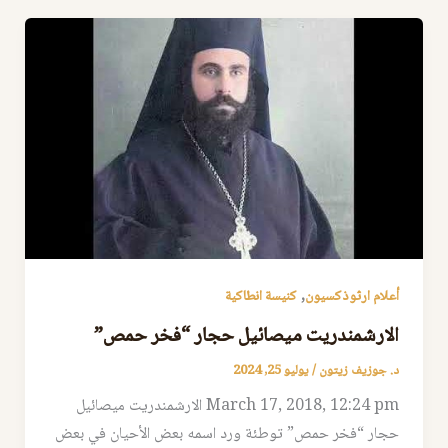
,
أعلام ارثوذكسيون
كنيسة انطاكية
الارشمندريت ميصائيل حجار “فخر حمص”
د. جوزيف زيتون
/
يوليو 25, 2024
March 17, 2018, 12:24 pm الارشمندريت ميصائيل
حجار “فخر حمص” توطئة ورد اسمه بعض الأحيان في بعض