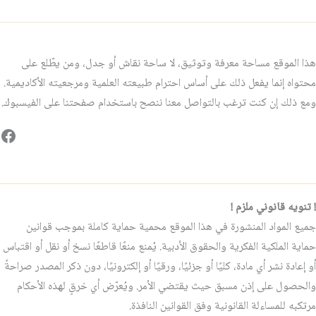
هذا الموقع مساحة معرفة وتوثيق، لا ساحة نقاش أو جدل، ومن يطّلع على
محتواه إنما يفعل ذلك على أساس احترام طبيعته العلمية ومرجعيته الأكاديمية.
ومع ذلك إن كنت ترغب بالتواصل معنا ننصح باستخدام صفحتنا على الفيسبوك.
فيس
! تنويه قانوني ملزم !
جميع المواد المنشورة في هذا الموقع محمية حماية كاملة بموجب قوانين
حماية الملكية الفكرية والحقوق الأدبية. يُمنع منعًا قاطعًا نسخ أو نقل أو اقتباس
أو إعادة نشر أي مادة، كليًا أو جزئيًا، ورقيًا أو إلكترونيًا، دون ذكر المصدر صراحةً
والحصول على إذن مسبق حيث يقتضي الأمر. ويُعرّض أي خرقٍ لهذه الأحكام
مرتكبه للمساءلة القانونية وفق القوانين النافذة.