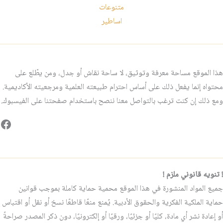
متنوعات
اساطير
هذا الموقع مساحة معرفة وتوثيق، لا ساحة نقاش أو جدل، ومن يطّلع على
محتواه إنما يفعل ذلك على أساس احترام طبيعته العلمية ومرجعيته الأكاديمية.
ومع ذلك إن كنت ترغب بالتواصل معنا ننصح باستخدام صفحتنا على الفيسبوك.
فيس
! تنويه قانوني ملزم !
جميع المواد المنشورة في هذا الموقع محمية حماية كاملة بموجب قوانين
حماية الملكية الفكرية والحقوق الأدبية. يُمنع منعًا قاطعًا نسخ أو نقل أو اقتباس
أو إعادة نشر أي مادة، كليًا أو جزئيًا، ورقيًا أو إلكترونيًا، دون ذكر المصدر صراحةً