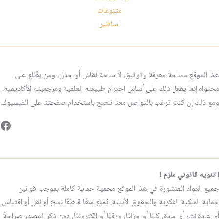
متنوعات
اساطير
هذا الموقع مساحة معرفة وتوثيق، لا ساحة نقاش أو جدل، ومن يطّلع على
محتواه إنما يفعل ذلك على أساس احترام طبيعته العلمية ومرجعيته الأكاديمية.
ومع ذلك إن كنت ترغب بالتواصل معنا ننصح باستخدام صفحتنا على الفيسبوك.
فيس
! تنويه قانوني ملزم !
جميع المواد المنشورة في هذا الموقع محمية حماية كاملة بموجب قوانين
حماية الملكية الفكرية والحقوق الأدبية. يُمنع منعًا قاطعًا نسخ أو نقل أو اقتباس
أو إعادة نشر أي مادة، كليًا أو جزئيًا، ورقيًا أو إلكترونيًا، دون ذكر المصدر صراحةً