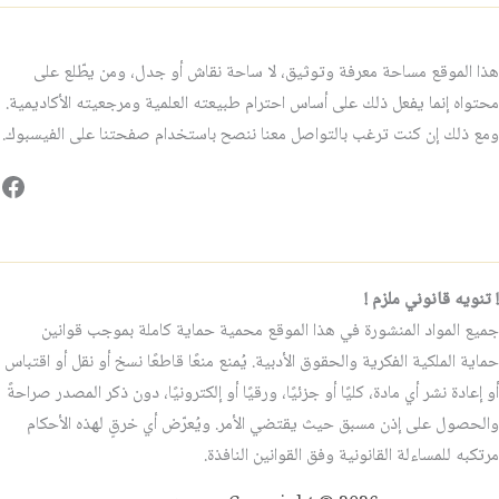
هذا الموقع مساحة معرفة وتوثيق، لا ساحة نقاش أو جدل، ومن يطّلع على
محتواه إنما يفعل ذلك على أساس احترام طبيعته العلمية ومرجعيته الأكاديمية.
ومع ذلك إن كنت ترغب بالتواصل معنا ننصح باستخدام صفحتنا على الفيسبوك.
فيس
! تنويه قانوني ملزم !
جميع المواد المنشورة في هذا الموقع محمية حماية كاملة بموجب قوانين
حماية الملكية الفكرية والحقوق الأدبية. يُمنع منعًا قاطعًا نسخ أو نقل أو اقتباس
أو إعادة نشر أي مادة، كليًا أو جزئيًا، ورقيًا أو إلكترونيًا، دون ذكر المصدر صراحةً
والحصول على إذن مسبق حيث يقتضي الأمر. ويُعرّض أي خرقٍ لهذه الأحكام
مرتكبه للمساءلة القانونية وفق القوانين النافذة.