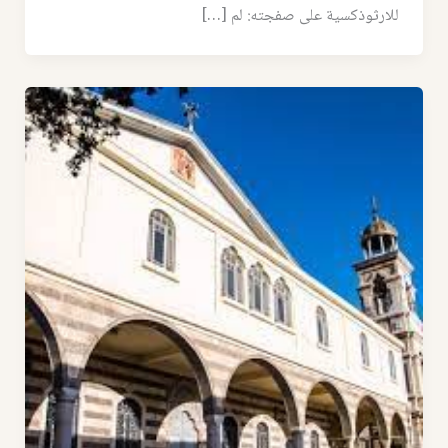
للارثوذكسية على صفجته: لم […]