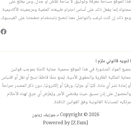
هذا الموقع مساحة معرفة وتوثيق، لا ساحة نقاش أو جدل، ومن يطّلع على
محتواه إنما يفعل ذلك على أساس احترام طبيعته العلمية ومرجعيته الأكاديمية.
ومع ذلك إن كنت ترغب بالتواصل معنا ننصح باستخدام صفحتنا على الفيسبوك.
فيس
! تنويه قانوني ملزم !
جميع المواد المنشورة في هذا الموقع محمية حماية كاملة بموجب قوانين
حماية الملكية الفكرية والحقوق الأدبية. يُمنع منعًا قاطعًا نسخ أو نقل أو اقتباس
أو إعادة نشر أي مادة، كليًا أو جزئيًا، ورقيًا أو إلكترونيًا، دون ذكر المصدر صراحةً
والحصول على إذن مسبق حيث يقتضي الأمر. ويُعرّض أي خرقٍ لهذه الأحكام
مرتكبه للمساءلة القانونية وفق القوانين النافذة.
Copyright © 2026 د.جوزيف زيتون
Powered by [Z.Fam]