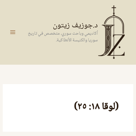
خطي
لى
لمحتوى
د.جوزيف زيتون
أكاديمي وباحث سوري، متخصص في تاريخ
سوريا والكنيسة الأنطاكية.
(لوقا ١٨: ٢٥)