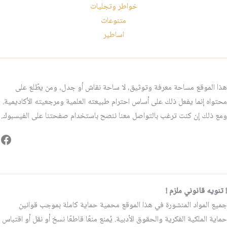
خواطر وتجليات
متنوعات
اساطير
هذا الموقع مساحة معرفة وتوثيق، لا ساحة نقاش أو جدل، ومن يطّلع على
محتواه إنما يفعل ذلك على أساس احترام طبيعته العلمية ومرجعيته الأكاديمية.
ومع ذلك إن كنت ترغب بالتواصل معنا ننصح باستخدام صفحتنا على الفيسبوك.
فيس
! تنويه قانوني ملزم !
جميع المواد المنشورة في هذا الموقع محمية حماية كاملة بموجب قوانين
حماية الملكية الفكرية والحقوق الأدبية. يُمنع منعًا قاطعًا نسخ أو نقل أو اقتباس