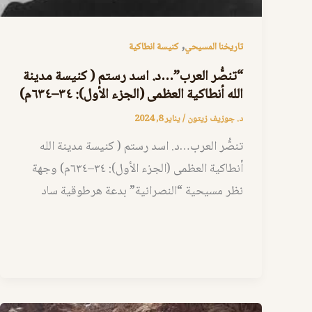
,
تاريخنا المسيحي
كنيسة انطاكية
“تنصُّر العرب”…د. اسد رستم ( كنيسة مدينة
الله أنطاكية العظمى (الجزء الأول): ٣٤–٦٣٤م)
د. جوزيف زيتون
/
يناير 8, 2024
تنصُّر العرب…د. اسد رستم ( كنيسة مدينة الله
أنطاكية العظمى (الجزء الأول): ٣٤–٦٣٤م) وجهة
نظر مسيحية “النصرانية” بدعة هرطوقية ساد