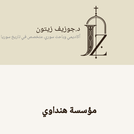
خطي
لى
لمحتوى
د.جوزيف زيتون
أكاديمي وباحث سوري، متخصص في تاريخ سوريا وال
مؤسسة هنداوي