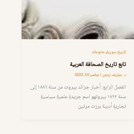
,
تاريخ سوريا
متنوعات
تابع تاريخ الصحافة العربية
د. جوزيف زيتون
/
نوفمبر 10, 2023
الفصل الرابع: أخبار جرائد بيروت من سنة ١٨٨٦ إلى
سنة ١٨٩٢ بيروتهو اسم جريدةٍ علميةٍ سياسيةٍ
تجاريةٍ أدبية برزت مرتين