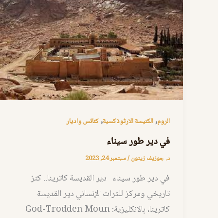
,
,
الروم
الكنيسة الارثوذكسية
كنائس واديار
في دير طور سيناء
د. جوزيف زيتون
/
سبتمبر 24, 2023
في دير طور سيناء دير القديسة كاترينا.. كنز
تاريخي ومركز للتراث الإنساني دير القديسة
كاترينا، بالانكليزية: God-Trodden Moun