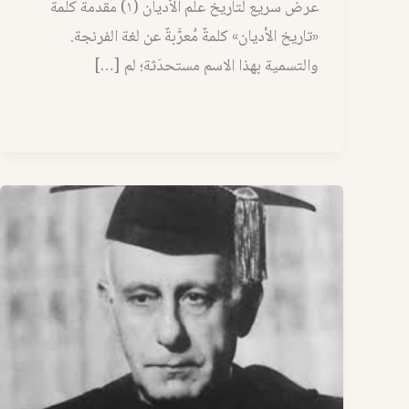
عرض سريع لتاريخ علم الأديان (١) مقدمة كلمة
«تاريخ الأديان» كلمةٌ مُعرَّبةٌ عن لغة الفرنجة.
والتسمية بهذا الاسم مستحدَثة؛ لم […]