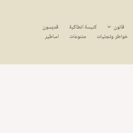
قانون
كنيسة انطاكية
قديسون
خواطر وتجليات
متنوعات
اساطير