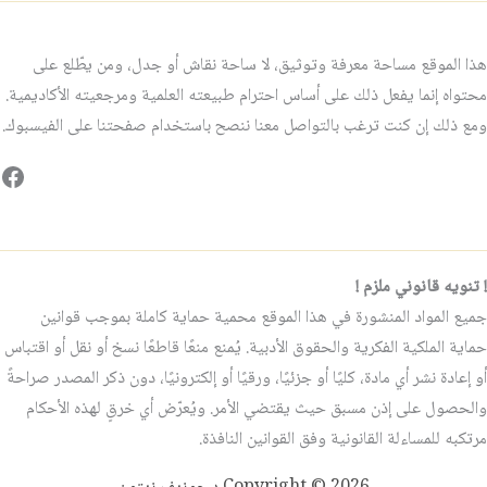
هذا الموقع مساحة معرفة وتوثيق، لا ساحة نقاش أو جدل، ومن يطّلع على
محتواه إنما يفعل ذلك على أساس احترام طبيعته العلمية ومرجعيته الأكاديمية.
ومع ذلك إن كنت ترغب بالتواصل معنا ننصح باستخدام صفحتنا على الفيسبوك.
فيس
! تنويه قانوني ملزم !
جميع المواد المنشورة في هذا الموقع محمية حماية كاملة بموجب قوانين
حماية الملكية الفكرية والحقوق الأدبية. يُمنع منعًا قاطعًا نسخ أو نقل أو اقتباس
أو إعادة نشر أي مادة، كليًا أو جزئيًا، ورقيًا أو إلكترونيًا، دون ذكر المصدر صراحةً
والحصول على إذن مسبق حيث يقتضي الأمر. ويُعرّض أي خرقٍ لهذه الأحكام
مرتكبه للمساءلة القانونية وفق القوانين النافذة.