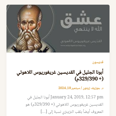
قديسون
أبونا الجليل في القديسين غريغوريوس اللاهوتي
(+ 329/390م)
د. جوزيف زيتون
/
سبتمبر 18, 2024
January 24, 2019, 12:57 pm أبونا الجليل في
القديسين غريغوريوس اللاهوتي (+ 329/390م) هو
المعروف أيضاً بلقب النزينزي نسبة إلى […]