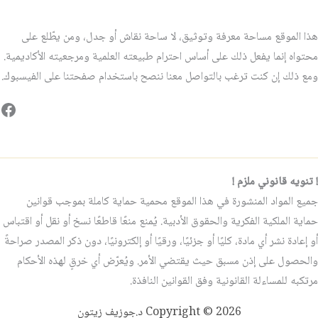
هذا الموقع مساحة معرفة وتوثيق، لا ساحة نقاش أو جدل، ومن يطّلع على
محتواه إنما يفعل ذلك على أساس احترام طبيعته العلمية ومرجعيته الأكاديمية.
ومع ذلك إن كنت ترغب بالتواصل معنا ننصح باستخدام صفحتنا على الفيسبوك.
فيس
! تنويه قانوني ملزم !
جميع المواد المنشورة في هذا الموقع محمية حماية كاملة بموجب قوانين
حماية الملكية الفكرية والحقوق الأدبية. يُمنع منعًا قاطعًا نسخ أو نقل أو اقتباس
أو إعادة نشر أي مادة، كليًا أو جزئيًا، ورقيًا أو إلكترونيًا، دون ذكر المصدر صراحةً
والحصول على إذن مسبق حيث يقتضي الأمر. ويُعرّض أي خرقٍ لهذه الأحكام
مرتكبه للمساءلة القانونية وفق القوانين النافذة.
Copyright © 2026 د.جوزيف زيتون