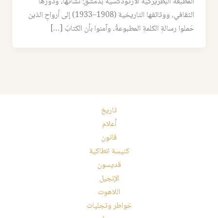
المطبعة البطريركية الأرثوذكسية بدمشق: نشأتها، ودورها
الثقافي، ووثائقها التاريخية (1908–1933) إلى أرواحِ الذين
حَملوا رسالةِ الكلمةِ المطبوعةْ، وآمنوا بأن الكتابَ […]
تاريخ
أعلام
قانون
كنيسة انطاكية
قديسون
الإنجيل
اللاهوت
خواطر وتجليات