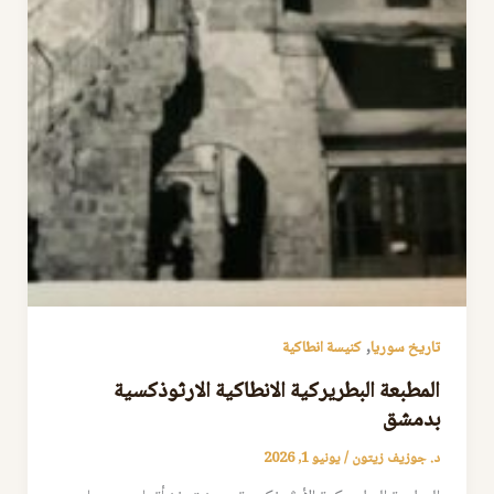
,
تاريخ سوريا
كنيسة انطاكية
المطبعة البطريركية الانطاكية الارثوذكسية
بدمشق
د. جوزيف زيتون
/
يونيو 1, 2026