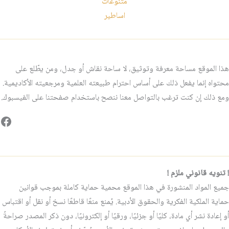
متنوعات
اساطير
هذا الموقع مساحة معرفة وتوثيق، لا ساحة نقاش أو جدل، ومن يطّلع على
محتواه إنما يفعل ذلك على أساس احترام طبيعته العلمية ومرجعيته الأكاديمية.
ومع ذلك إن كنت ترغب بالتواصل معنا ننصح باستخدام صفحتنا على الفيسبوك.
فيس
! تنويه قانوني ملزم !
جميع المواد المنشورة في هذا الموقع محمية حماية كاملة بموجب قوانين
حماية الملكية الفكرية والحقوق الأدبية. يُمنع منعًا قاطعًا نسخ أو نقل أو اقتباس
أو إعادة نشر أي مادة، كليًا أو جزئيًا، ورقيًا أو إلكترونيًا، دون ذكر المصدر صراحةً