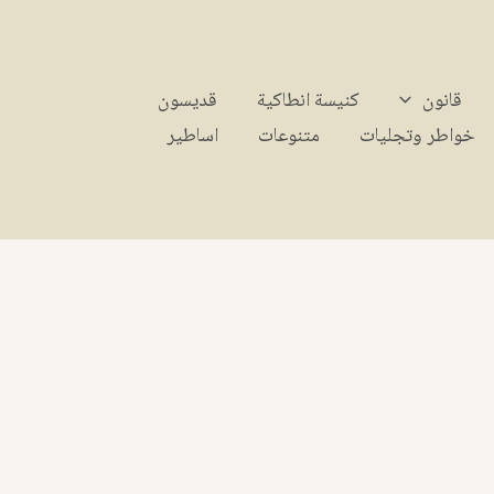
قانون
كنيسة انطاكية
قديسون
خواطر وتجليات
متنوعات
اساطير