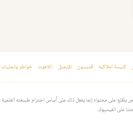
كنيسة انطاكية
قديسون
الإنجيل
اللاهوت
خواطر وتجليات
 يطّلع على محتواه إنما يفعل ذلك على أساس احترام طبيعته العلمية و
نا على الفيسبوك.