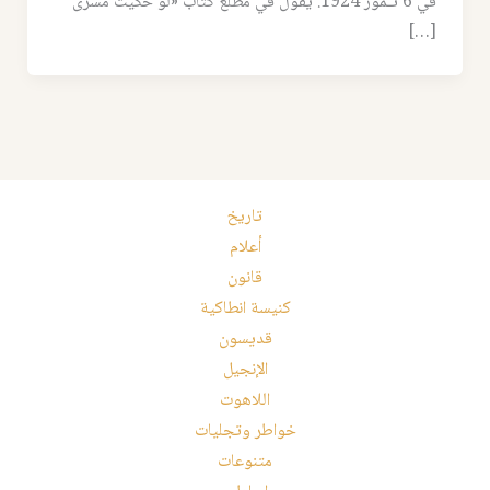
في 6 تـمّوز 1924. يقول في مطلع كتاب «لو حكيت مسرى
[…]
تاريخ
أعلام
قانون
كنيسة انطاكية
قديسون
الإنجيل
اللاهوت
خواطر وتجليات
متنوعات