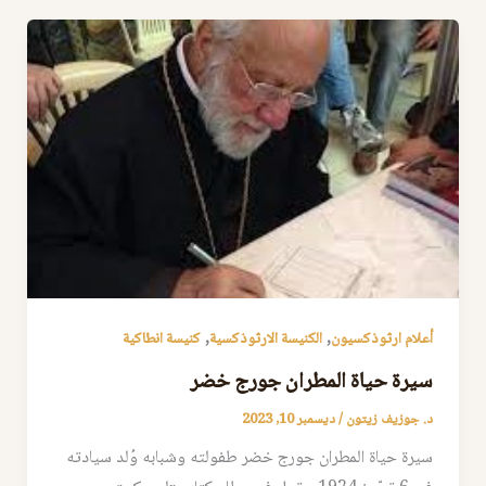
,
,
أعلام ارثوذكسيون
الكنيسة الارثوذكسية
كنيسة انطاكية
سيرة حياة المطران جورج خضر
د. جوزيف زيتون
/
ديسمبر 10, 2023
سيرة حياة المطران جورج خضر طفولته وشبابه وُلد سيادته