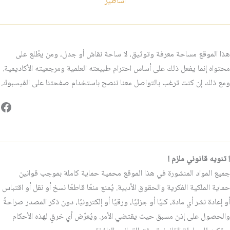
اساطير
هذا الموقع مساحة معرفة وتوثيق، لا ساحة نقاش أو جدل، ومن يطّلع على
محتواه إنما يفعل ذلك على أساس احترام طبيعته العلمية ومرجعيته الأكاديمية.
ومع ذلك إن كنت ترغب بالتواصل معنا ننصح باستخدام صفحتنا على الفيسبوك.
فيس
! تنويه قانوني ملزم !
جميع المواد المنشورة في هذا الموقع محمية حماية كاملة بموجب قوانين
حماية الملكية الفكرية والحقوق الأدبية. يُمنع منعًا قاطعًا نسخ أو نقل أو اقتباس
أو إعادة نشر أي مادة، كليًا أو جزئيًا، ورقيًا أو إلكترونيًا، دون ذكر المصدر صراحةً
والحصول على إذن مسبق حيث يقتضي الأمر. ويُعرّض أي خرقٍ لهذه الأحكام