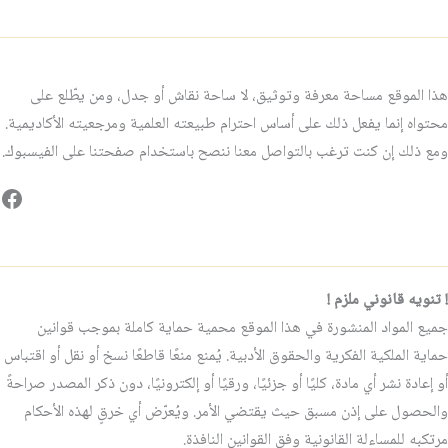
هذا الموقع مساحة معرفة وتوثيق، لا ساحة نقاش أو جدل، ومن يطّلع على
محتواه إنما يفعل ذلك على أساس احترام طبيعته العلمية ومرجعيته الأكاديمية.
ومع ذلك إن كنت ترغب بالتواصل معنا ننصح باستخدام صفحتنا على الفيسبوك.
فيس
! تنويه قانوني ملزم !
جميع المواد المنشورة في هذا الموقع محمية حماية كاملة بموجب قوانين
حماية الملكية الفكرية والحقوق الأدبية. يُمنع منعًا قاطعًا نسخ أو نقل أو اقتباس
أو إعادة نشر أي مادة، كليًا أو جزئيًا، ورقيًا أو إلكترونيًا، دون ذكر المصدر صراحةً
والحصول على إذن مسبق حيث يقتضي الأمر. ويُعرّض أي خرقٍ لهذه الأحكام
مرتكبه للمساءلة القانونية وفق القوانين النافذة.