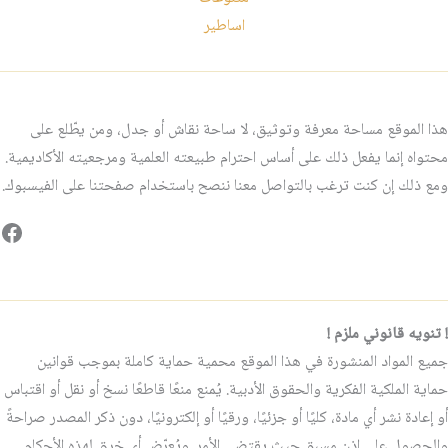
اساطير
هذا الموقع مساحة معرفة وتوثيق، لا ساحة نقاش أو جدل، ومن يطّلع على
محتواه إنما يفعل ذلك على أساس احترام طبيعته العلمية ومرجعيته الأكاديمية.
ومع ذلك إن كنت ترغب بالتواصل معنا ننصح باستخدام صفحتنا على الفيسبوك.
فيس
! تنويه قانوني ملزم !
جميع المواد المنشورة في هذا الموقع محمية حماية كاملة بموجب قوانين
حماية الملكية الفكرية والحقوق الأدبية. يُمنع منعًا قاطعًا نسخ أو نقل أو اقتباس
أو إعادة نشر أي مادة، كليًا أو جزئيًا، ورقيًا أو إلكترونيًا، دون ذكر المصدر صراحةً
والحصول على إذن مسبق حيث يقتضي الأمر. ويُعرّض أي خرقٍ لهذه الأحكام