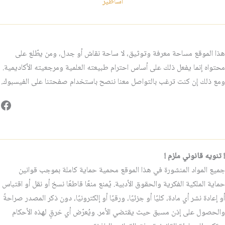
اساطير
هذا الموقع مساحة معرفة وتوثيق، لا ساحة نقاش أو جدل، ومن يطّلع على
محتواه إنما يفعل ذلك على أساس احترام طبيعته العلمية ومرجعيته الأكاديمية.
ومع ذلك إن كنت ترغب بالتواصل معنا ننصح باستخدام صفحتنا على الفيسبوك.
فيس
! تنويه قانوني ملزم !
جميع المواد المنشورة في هذا الموقع محمية حماية كاملة بموجب قوانين
حماية الملكية الفكرية والحقوق الأدبية. يُمنع منعًا قاطعًا نسخ أو نقل أو اقتباس
أو إعادة نشر أي مادة، كليًا أو جزئيًا، ورقيًا أو إلكترونيًا، دون ذكر المصدر صراحةً
والحصول على إذن مسبق حيث يقتضي الأمر. ويُعرّض أي خرقٍ لهذه الأحكام