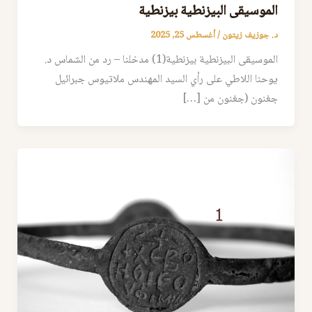
الموسيقى البيزنطية بيزنطية
د. جوزيف زيتون
/
أغسطس 25, 2025
الموسيقى البيزنطية بيزنطية(1) مدخلنا – رد من الشماس د.
يوحنا اللاطي على رأي السيد المهندس ملاتيوس جبرائيل
جغنون (جغنون من […]