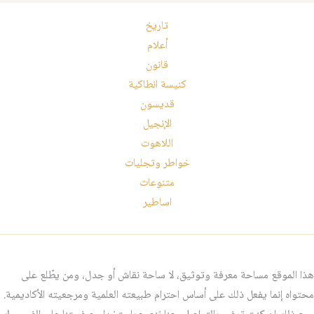
تاريخ
أعلام
قانون
كنيسة انطاكية
قديسون
الإنجيل
اللاهوت
خواطر وتجليات
متنوعات
اساطير
هذا الموقع مساحة معرفة وتوثيق، لا ساحة نقاش أو جدل، ومن يطّلع على
محتواه إنما يفعل ذلك على أساس احترام طبيعته العلمية ومرجعيته الأكاديمية.