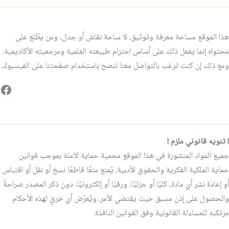
هذا الموقع مساحة معرفة وتوثيق، لا ساحة نقاش أو جدل، ومن يطّلع على
محتواه إنما يفعل ذلك على أساس احترام طبيعته العلمية ومرجعيته الأكاديمية.
ومع ذلك إن كنت ترغب بالتواصل معنا ننصح باستخدام صفحتنا على الفيسبوك.
فيس
! تنويه قانوني ملزم !
جميع المواد المنشورة في هذا الموقع محمية حماية كاملة بموجب قوانين
حماية الملكية الفكرية والحقوق الأدبية. يُمنع منعًا قاطعًا نسخ أو نقل أو اقتباس
أو إعادة نشر أي مادة، كليًا أو جزئيًا، ورقيًا أو إلكترونيًا، دون ذكر المصدر صراحةً
والحصول على إذن مسبق حيث يقتضي الأمر. ويُعرّض أي خرقٍ لهذه الأحكام
مرتكبه للمساءلة القانونية وفق القوانين النافذة.