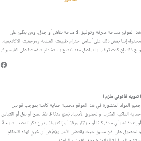
هذا الموقع مساحة معرفة وتوثيق، لا ساحة نقاش أو جدل، ومن يطّلع على
محتواه إنما يفعل ذلك على أساس احترام طبيعته العلمية ومرجعيته الأكاديمية.
ومع ذلك إن كنت ترغب بالتواصل معنا ننصح باستخدام صفحتنا على الفيسبوك.
فيس
! تنويه قانوني ملزم !
جميع المواد المنشورة في هذا الموقع محمية حماية كاملة بموجب قوانين
حماية الملكية الفكرية والحقوق الأدبية. يُمنع منعًا قاطعًا نسخ أو نقل أو اقتباس
أو إعادة نشر أي مادة، كليًا أو جزئيًا، ورقيًا أو إلكترونيًا، دون ذكر المصدر صراحةً
والحصول على إذن مسبق حيث يقتضي الأمر. ويُعرّض أي خرقٍ لهذه الأحكام
مرتكبه للمساءلة القانونية وفق القوانين النافذة.